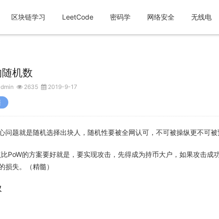
区块链学习
LeetCode
密码学
网络安全
无线电
的随机数
admin
2635
2019-9-17
链
心问题就是随机选择出块人，随机性要被全网认可，不可被操纵更不可被
一点比PoW的方案要好就是，要实现攻击，先得成为持币大户，如果攻击成
的损失。（精髓）
议