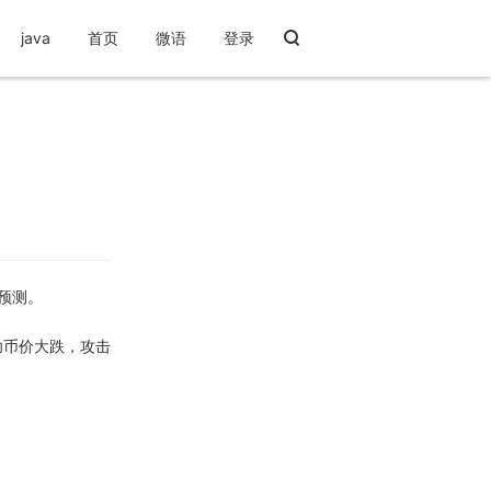
java
首页
微语
登录
预测。
功币价大跌，攻击