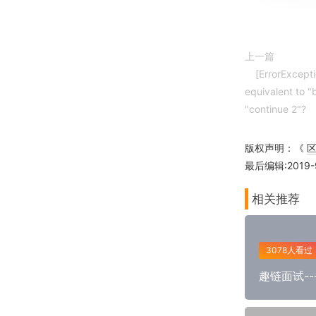
上一篇
[ErrorExcepti
equivalent to "
"continue 2"?
版权声明：《
最后编辑:2019-9-
相关推荐
3078人看过
趣链面试-