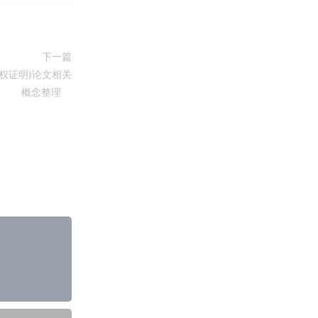
下一篇
(侧链股权证明)论文相关
概念整理