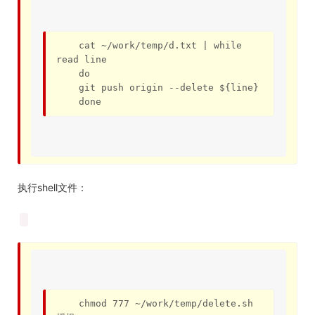
    cat ~/work/temp/d.txt | while 
read line

    do 

    git push origin --delete ${line} 

    done 
执行shell文件：
    chmod 777 ~/work/temp/delete.sh			