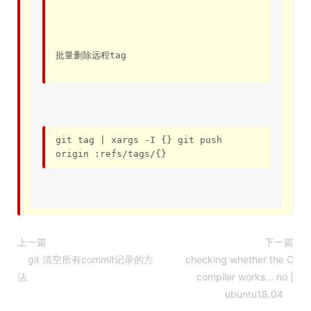
批量删除远程tag
git tag | xargs -I {} git push 
origin :refs/tags/{}
上一篇
下一篇
git 清空所有commit记录的方
checking whether the C
法
compiler works... no |
ubuntu18.04