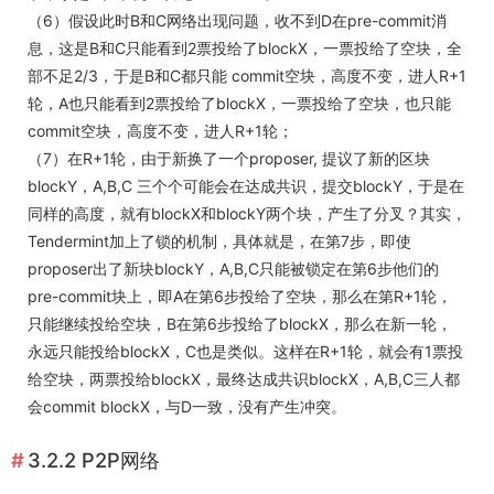
（6）假设此时B和C网络出现问题，收不到D在pre-commit消
息，这是B和C只能看到2票投给了blockX，一票投给了空块，全
部不足2/3，于是B和C都只能 commit空块，高度不变，进人R+1
轮，A也只能看到2票投给了blockX，一票投给了空块，也只能
commit空块，高度不变，进人R+1轮；
（7）在R+1轮，由于新换了一个proposer, 提议了新的区块
blockY，A,B,C 三个个可能会在达成共识，提交blockY，于是在
同样的高度，就有blockX和blockY两个块，产生了分叉？其实，
Tendermint加上了锁的机制，具体就是，在第7步，即使
proposer出了新块blockY，A,B,C只能被锁定在第6步他们的
pre-commit块上，即A在第6步投给了空块，那么在第R+1轮，
只能继续投给空块，B在第6步投给了blockX，那么在新一轮，
永远只能投给blockX，C也是类似。这样在R+1轮，就会有1票投
给空块，两票投给blockX，最终达成共识blockX，A,B,C三人都
会commit blockX，与D一致，没有产生冲突。
3.2.2 P2P网络