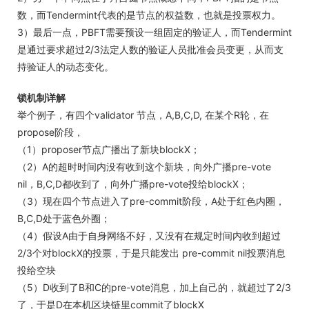
数，而Tendermint代表的是节点的权益数，也就是投票权力。
3）最后一点，PBFT需要预设一组固定的验证人，而Tendermint
是通过要求超过2/3法定人数的验证人员批准会员变更，从而支
持验证人的动态变化。
锁机制详解
举个例子，有四个validator 节点，A,B,C,D, 在某个R轮，在
propose阶段，
（1）proposer节点广播出了新块blockX；
（2）A的超时时间内没有收到这个新块，向外广播pre-vote
nil，B,C,D都收到了，向外广播pre-vote投给blockX；
（3）现在四个节点进入了pre-commit阶段，A处于红色内圈，
B,C,D处于蓝色外圈；
（4）假设A由于自身网络不好，又没有在规定时间内收到超过
2/3个对blockX的投票，于是只能发出 pre-commit nil投票消息
投给空块
（5）D收到了B和C的pre-vote消息，加上自己的，就超过了2/3
了，于是D在本机区块链里commit了blockX