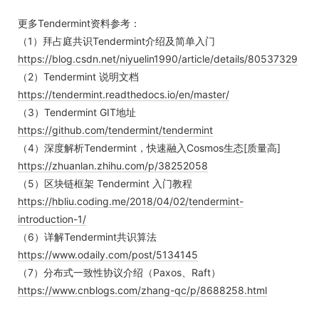
更多Tendermint资料参考：
（1）拜占庭共识Tendermint介绍及简单入门
https://blog.csdn.net/niyuelin1990/article/details/80537329
（2）Tendermint 说明文档
https://tendermint.readthedocs.io/en/master/
（3）Tendermint GIT地址
https://github.com/tendermint/tendermint
（4）深度解析Tendermint，快速融入Cosmos生态[质量高]
https://zhuanlan.zhihu.com/p/38252058
（5）区块链框架 Tendermint 入门教程
https://hbliu.coding.me/2018/04/02/tendermint-
introduction-1/
（6）详解Tendermint共识算法
https://www.odaily.com/post/5134145
（7）分布式一致性协议介绍（Paxos、Raft）
https://www.cnblogs.com/zhang-qc/p/8688258.html